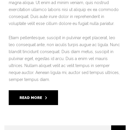
magna aliqua. Ut enim ad minim veniam, quis nostrud
exercitation ullamco laboris nisi ut aliquip ex ea commodo
consequat. Duis aute irure dolor in reprehenderit in
voluptate velit esse cillum dolore eu fugiat nulla pariatur.
Etiam pellentesque, suscipit in pulvinar eget placerat, leo
leo consequat ante, non iaculis turpis augue ac ligula. Nunc
blandit tincidunt consequat. Duis diam metus, suscipit in
pulvinar eget, egestas id arcu. Duis a enim vel mauris
ultrices. Nullam aliquet velit ac velit tempus in semper
neque auctor. Aenean ligula mi, auctor sed tempus ultrices,
semper tempus diam.
READ MORE