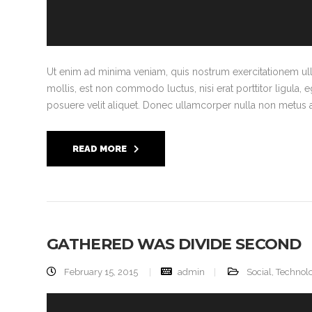
Ut enim ad minima veniam, quis nostrum exercitationem ull
mollis, est non commodo luctus, nisi erat porttitor ligula, 
posuere velit aliquet. Donec ullamcorper nulla non metus au
READ MORE
GATHERED WAS DIVIDE SECOND
February 15, 2015
admin
Social
,
Technol