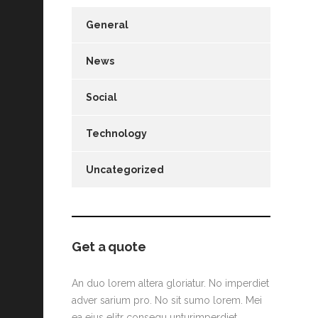
General
News
Social
Technology
Uncategorized
Get a quote
An duo lorem altera gloriatur. No imperdiet
adver sarium pro. No sit sumo lorem. Mei
ea eius elitr consequ unturimperdiet.