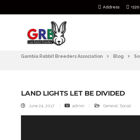
Address
+220
Gambia Rabbit Breeders Association
Blog
So
LAND LIGHTS LET BE DIVIDED
June 24, 2017
admin
General
,
Social