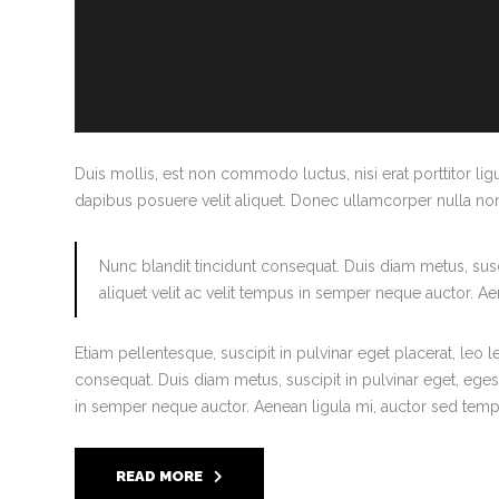
Duis mollis, est non commodo luctus, nisi erat porttitor ligu
dapibus posuere velit aliquet. Donec ullamcorper nulla non 
Nunc blandit tincidunt consequat. Duis diam metus, susci
aliquet velit ac velit tempus in semper neque auctor. A
Etiam pellentesque, suscipit in pulvinar eget placerat, leo l
consequat. Duis diam metus, suscipit in pulvinar eget, egest
in semper neque auctor. Aenean ligula mi, auctor sed tem
READ MORE