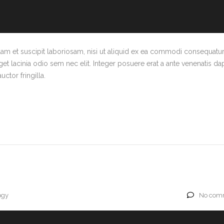
am et suscipit laboriosam, nisi ut aliquid ex ea commodi consequatur.
eget lacinia odio sem nec elit. Integer posuere erat a ante venenatis da
ctor fringilla.
ogy
No comm