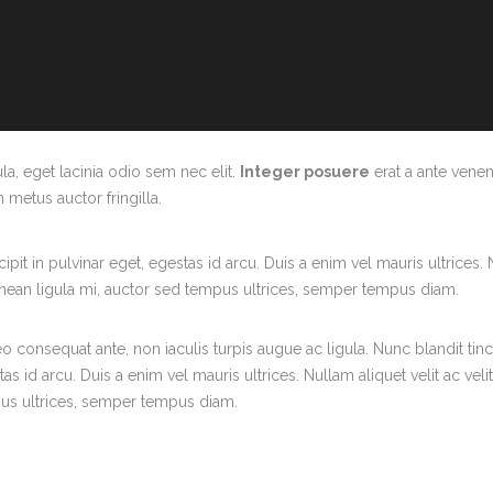
la, eget lacinia odio sem nec elit.
Integer posuere
erat a ante venen
metus auctor fringilla.
pit in pulvinar eget, egestas id arcu. Duis a enim vel mauris ultrices.
enean ligula mi, auctor sed tempus ultrices, semper tempus diam.
eo consequat ante, non iaculis turpis augue ac ligula. Nunc blandit tin
as id arcu. Duis a enim vel mauris ultrices. Nullam aliquet velit ac vel
pus ultrices, semper tempus diam.