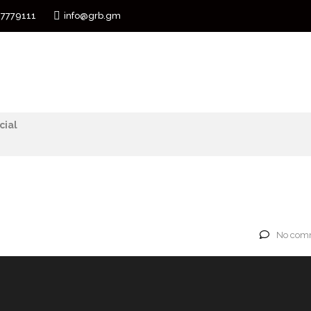
 7779111
info@grb.gm
cial
No comm