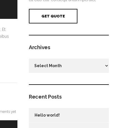
GET QUOTE
 Et
pibus
Archives
Archives
Recent Posts
ents yet
Hello world!